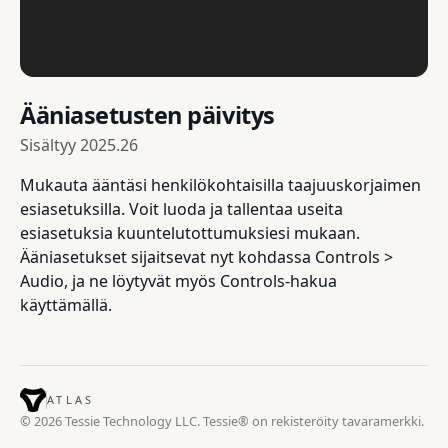
Ääniasetusten päivitys
Sisältyy
2025.26
Mukauta ääntäsi henkilökohtaisilla taajuuskorjaimen
esiasetuksilla. Voit luoda ja tallentaa useita
esiasetuksia kuuntelutottumuksiesi mukaan.
Ääniasetukset sijaitsevat nyt kohdassa Controls >
Audio, ja ne löytyvät myös Controls-hakua
käyttämällä.
ATLAS
© 2026 Tessie Technology LLC. Tessie® on rekisteröity tavaramerkki.