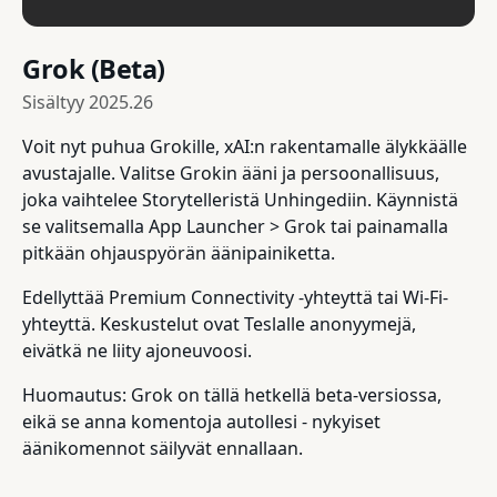
Grok (Beta)
Sisältyy
2025.26
Voit nyt puhua Grokille, xAI:n rakentamalle älykkäälle
avustajalle. Valitse Grokin ääni ja persoonallisuus,
joka vaihtelee Storytelleristä Unhingediin. Käynnistä
se valitsemalla App Launcher > Grok tai painamalla
pitkään ohjauspyörän äänipainiketta.
Edellyttää Premium Connectivity -yhteyttä tai Wi-Fi-
yhteyttä. Keskustelut ovat Teslalle anonyymejä,
eivätkä ne liity ajoneuvoosi.
Huomautus: Grok on tällä hetkellä beta-versiossa,
eikä se anna komentoja autollesi - nykyiset
äänikomennot säilyvät ennallaan.