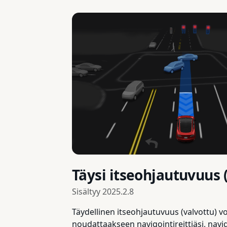
Täysi itseohjautuvuus 
Sisältyy
2025.2.8
Täydellinen itseohjautuvuus (valvottu) vo
noudattaakseen navigointireittiäsi, navi