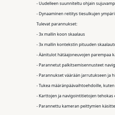
- Uudelleen suunniteltu ohjain sujuvam
- Dynaaminen reititys tiesulkujen ympäril
Tulevat parannukset:
- 3x mallin koon skaalaus
- 3x mallin kontekstin pituuden skaalau
- Äänitulot hätäajoneuvojen parempaa kä
- Parannetut palkitsemisennusteet navig
- Parannukset väärään jarrutukseen ja h
- Tukea määränpäävaihtoehdoille, kuten py
- Karttojen ja navigointitietojen tehokas
- Parannettu kameran peittymien käsitte