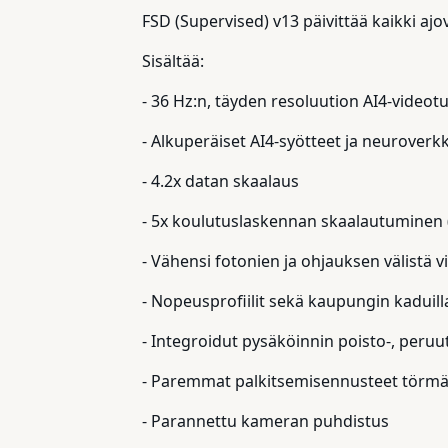
FSD (Supervised) v13 päivittää kaikki ajo
Sisältää:
- 36 Hz:n, täyden resoluution AI4-videotu
- Alkuperäiset AI4-syötteet ja neuroverk
- 4.2x datan skaalaus
- 5x koulutuslaskennan skaalautuminen 
- Vähensi fotonien ja ohjauksen välistä vi
- Nopeusprofiilit sekä kaupungin kaduilla 
- Integroidut pysäköinnin poisto-, peru
- Paremmat palkitsemisennusteet törmä
- Parannettu kameran puhdistus