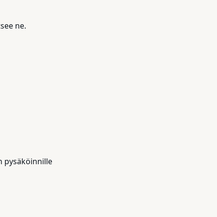
tsee ne.
n pysäköinnille