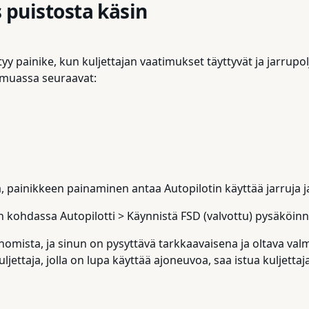
s puistosta käsin
yy painike, kun kuljettajan vaatimukset täyttyvät ja jarrupo
 muassa seuraavat:
, painikkeen painaminen antaa Autopilotin käyttää jarruja ja
kohdassa Autopilotti > Käynnistä FSD (valvottu) pysäköinni
nomista, ja sinun on pysyttävä tarkkaavaisena ja oltava va
ettaja, jolla on lupa käyttää ajoneuvoa, saa istua kuljettaja