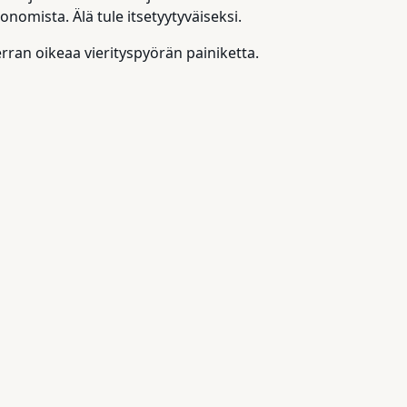
onomista. Älä tule itsetyytyväiseksi.
rran oikeaa vierityspyörän painiketta.