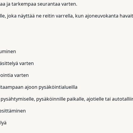
paa ja tarkempaa seurantaa varten.
le, joka näyttää ne reitin varrella, kun ajoneuvokanta havai
tuminen
sittelyä varten
ointia varten
itaampaan ajoon pysäköintialueilla
sähtymiselle, pysäköinnille paikalle, ajotielle tai autotallii
 esittäminen
lyä