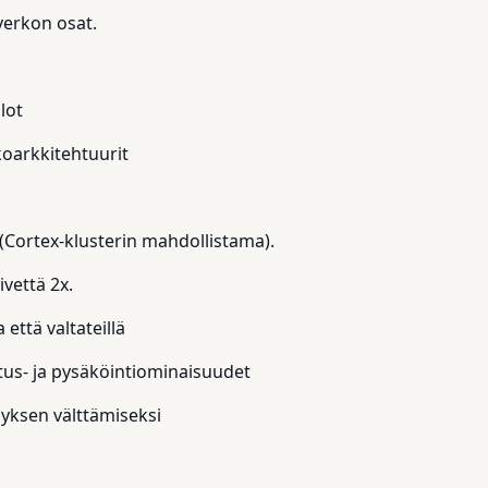
verkon osat.
lot
koarkkitehtuurit
(Cortex-klusterin mahdollistama).
ivettä 2x.
että valtateillä
utus- ja pysäköintiominaisuudet
yksen välttämiseksi