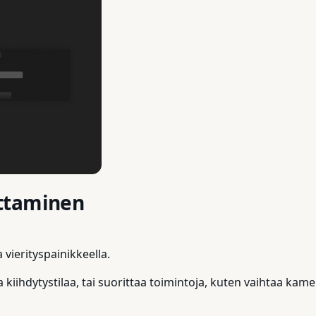
ttaminen
ierityspainikkeella.
a kiihdytystilaa, tai suorittaa toimintoja, kuten vaihtaa kam